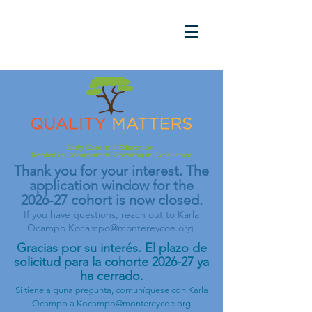
Thank you for your interest. The
application window for the
2026-27 cohort is now closed.
If you have questions, reach out to Karla
Ocampo
Kocampo@montereycoe.org
Gracias por su interés. El plazo de
solicitud para la cohorte 2026-27 ya
ha cerrado.
Si tiene alguna pregunta, comuníquese con Karla
Ocampo a
Kocampo@montereycoe.org